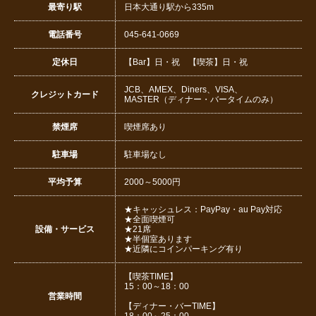
最寄り駅
日本大通り駅から335m
電話番号
045-641-0669
定休日
【Bar】日・祝 【喫茶】日・祝
JCB、AMEX、Diners、VISA、
クレジットカード
MASTER（ディナー・バータイムのみ）
禁煙席
喫煙席あり
駐車場
駐車場なし
平均予算
2000～5000円
★キャッシュレス：PayPay・au Pay対応
★全面喫煙可
設備・サービス
★21席
★半個室あります
★近隣にコインパーキング有り
【喫茶TIME】
15：00～18：00
営業時間
【ディナー・バーTIME】